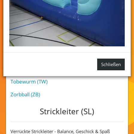
Soccer-Court (SC)
Soccer-Darts (SD)
Spacetrainer (ST)
Sportmobil (SM)
Strickleiter (SL)
Schließen
Säckchen-Wurf-Dart Spiel ( SWD)
Tobewurm (TW)
Zorbball (ZB)
Strickleiter (SL)
Verrückte Strickleiter - Balance, Geschick & Spaß